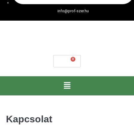
info@prof-szer.hu
0
Ft
Kapcsolat