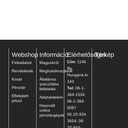
Webshop
Információ
Elérhetőségek
Térkép
Cím:
1146
Fiókadatok
Magunkról
Bp,
Rendelések
Meghatalmazások
Hungária kr
Kosár
Általános
143.
szerződési
Pénztár
Tel:
06-1-
feltételek
364-1534;
Elfelejtett
Adatvédelem
jelszó
06-1-384-
Használt
0087
online
06-20-934
pénztárgépek
3654; 06-
20-944-