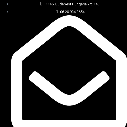
1146. Budapest Hungária krt. 143.
06 20 934 3654