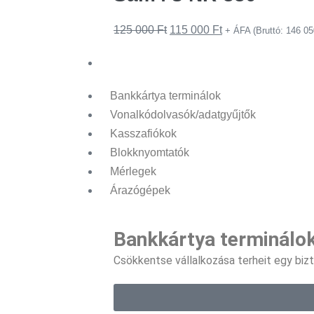
125 000
Ft
115 000
Ft
+ ÁFA (Bruttó:
146 0
Kiegészítők
Bankkártya terminálok
Vonalkódolvasók/adatgyűjtők
Kasszafiókok
Blokknyomtatók
Mérlegek
Árazógépek
Bankkártya terminálo
Csökkentse vállalkozása terheit egy biz