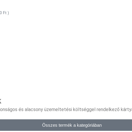
50
Ft
)
k
tonságos és alacsony üzemeltetési költséggel rendelkező kártya
Összes termék a kategóriában