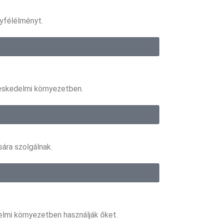
gyfélélményt.
reskedelmi környezetben.
ára szolgálnak.
elmi környezetben használják őket.