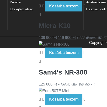
Pénztár
Adatvédelem
Kosárba teszem
Elfelejtett jelszó
Használt onl
Micra K10
139 900
Ft
119 900
Ft
+ ÁFA (Bruttó:
152 2
Copyright
Kosárba teszem
Sam4's NR-300
125 000
Ft
+ ÁFA (Bruttó:
158 750
Ft
)
Kosárba teszem