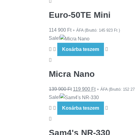
Euro-50TE Mini
114 900
Ft
+ ÁFA (Bruttó:
145 923
Ft
)
Sale!
Kosárba teszem
Micra Nano
139 900
Ft
119 900
Ft
+ ÁFA (Bruttó:
152 2
Sale!
Kosárba teszem
Sam4's NR-330