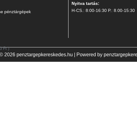
Nyitva tartás:
H-CS.: 8:00-16:30 P.: 8.00-15:30
ine pénztárgépek
73
Ft
)
 © 2026 penztargepkereskedes.hu | Powered by penztargepker