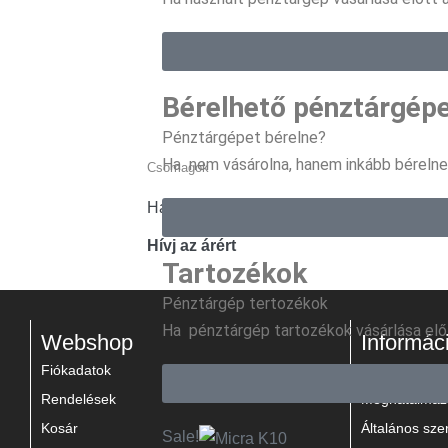
Bérelhető pénztárgép
Pénztárgépet bérelne?
Ha nem vásárolna, hanem inkább bérelne 
Csomagok
Hamarosan
Hívj az árért
Tartozékok
Pénztárgép tertozékok
Ha pénztárgép tartozékok vásárlása előtt
Webshop
Informác
Fiókadatok
Magunkról
Rendelések
Meghatalmaz
Kosár
Általános szer
Sale!