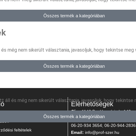
Összes termék a kategóriában
ek
és még nem sikerült választania, javasoljuk, hogy tekintse meg
Összes termék a kategóriában
 áll és még nem sikerült választania, javasoljuk, hogy tekints
ió
Elérhetőségek
Cím:
1146 Bp, Hungária kr 143.
Összes termék a kategóriában
Tel:
06-1-364-1534; 06-1-384-0
ások
06-20-934 3654; 06-20-944-2836
ződési feltételek
Email:
info@prof-szer.hu