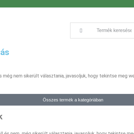
tás
és még nem sikerült választania, javasoljuk, hogy tekintse meg 
Összes termék a kategóriában
k
ll és nem még sikerült választania, javasoljuk, hogy tekintse 