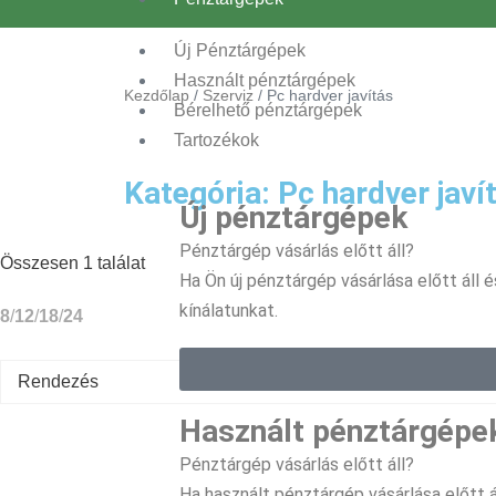
Új Pénztárgépek
Használt pénztárgépek
Kezdőlap
/
Szerviz
/ Pc hardver javítás
Bérelhető pénztárgépek
Tartozékok
Kategória:
Pc hardver javí
Új pénztárgépek
Pénztárgép vásárlás előtt áll?
Összesen 1 találat
Ha Ön új pénztárgép vásárlása előtt áll 
kínálatunkat.
8
12
18
24
Használt pénztárgépe
Pénztárgép vásárlás előtt áll?
Ha használt pénztárgép vásárlása előtt á