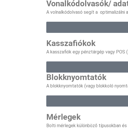
Vonalkódolvasók/ ada
A volnalkódolvasó segít a optimalizálni a
Kasszafiókok
A kasszafiók egy pénztárgép vagy POS (P
Blokknyomtatók
A blokknyomtatók (vagy blokkoló nyomtat
Mérlegek
Bolti mérlegek különböző típusokban és 