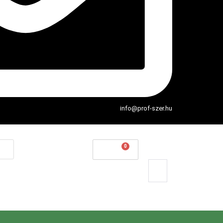
info@prof-szer.hu
0
Ft