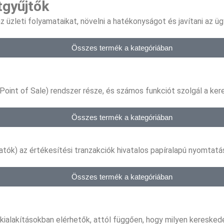
tgyűjtők
z üzleti folyamataikat, növelni a hatékonyságot és javítani az ü
Összes termék a kategóriában
oint of Sale) rendszer része, és számos funkciót szolgál a ke
Összes termék a kategóriában
ók) az értékesítési tranzakciók hivatalos papíralapú nyomtatás
Összes termék a kategóriában
kialakításokban elérhetők, attól függően, hogy milyen keresked