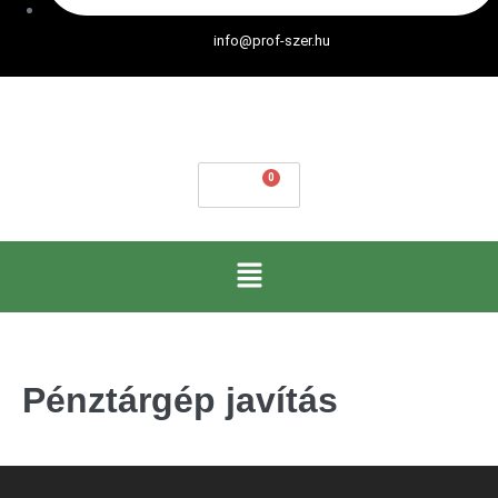
info@prof-szer.hu
0
Ft
Pénztárgép javítás