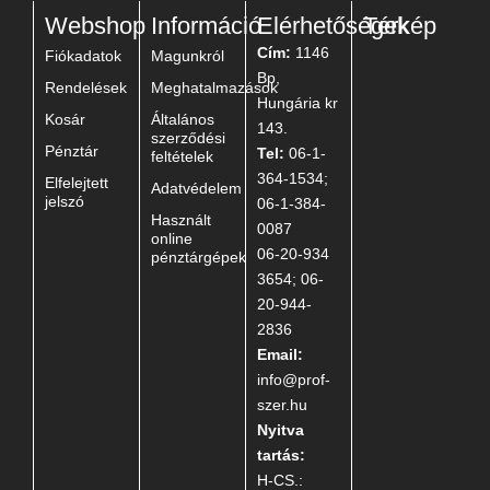
Webshop
Információ
Elérhetőségek
Térkép
Cím:
1146
Fiókadatok
Magunkról
Bp,
Rendelések
Meghatalmazások
Hungária kr
Kosár
Általános
143.
szerződési
Pénztár
Tel:
06-1-
feltételek
364-1534;
Elfelejtett
Adatvédelem
jelszó
06-1-384-
Használt
0087
online
06-20-934
pénztárgépek
3654; 06-
20-944-
2836
Email:
info@prof-
szer.hu
Nyitva
tartás:
H-CS.: