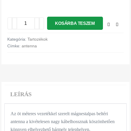
KOSÁRBA TESZEM
Kategória:
Tartozékok
Címke:
antenna
LEÍRÁS
Az öt méteres vezetékkel szerelt mágnestalpas beltéri
antenna a kivételesen nagy kábelhossznak köszönhetően
könnyen elhelyezhető bármely telephelyen.