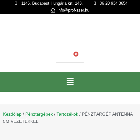
1146. Budapest Hungária krt. 143.
06 20 934 3654
info@prof-szer.hu
0
Ft
Kezdőlap
/
Pénztárgépek
/
Tartozékok
/ PÉNZTÁRGÉP ANTENNA
5M VEZETÉKKEL