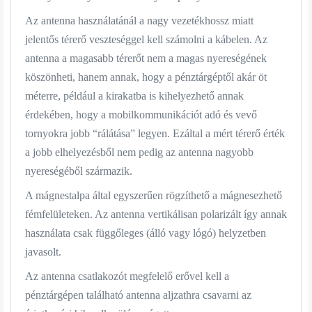
Az antenna használatánál a nagy vezetékhossz miatt
jelentős térerő veszteséggel kell számolni a kábelen. Az
antenna a magasabb térerőt nem a magas nyereségének
köszönheti, hanem annak, hogy a pénztárgéptől akár öt
méterre, például a kirakatba is kihelyezhető annak
érdekében, hogy a mobilkommunikációt adó és vevő
tornyokra jobb “rálátása” legyen. Ezáltal a mért térerő érték
a jobb elhelyezésből nem pedig az antenna nagyobb
nyereségéből származik.
A mágnestalpa által egyszerűen rögzíthető a mágnesezhető
fémfelületeken. Az antenna vertikálisan polarizált így annak
használata csak függőleges (álló vagy lógó) helyzetben
javasolt.
Az antenna csatlakozót megfelelő erővel kell a
pénztárgépen található antenna aljzathra csavarni az