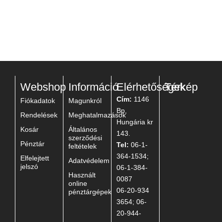
Webshop
Információ
Elérhetőségek
Térkép
Cím:
1146
Fiókadatok
Magunkról
Bp,
Rendelések
Meghatalmazások
Hungária kr
Kosár
Általános
143.
szerződési
Pénztár
Tel:
06-1-
feltételek
364-1534;
Elfelejtett
Adatvédelem
jelszó
06-1-384-
Használt
0087
online
06-20-934
pénztárgépek
3654; 06-
20-944-